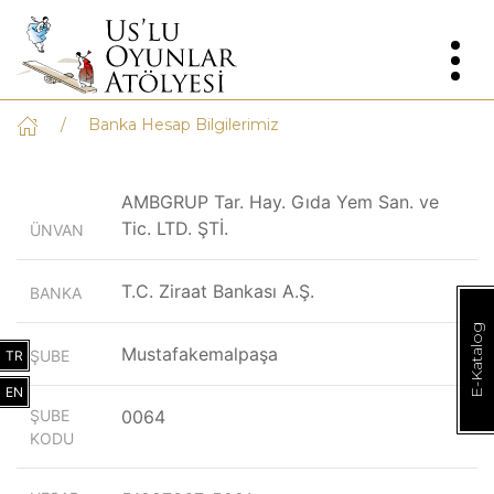
Banka Hesap Bilgilerimiz
AMBGRUP Tar. Hay. Gıda Yem San. ve
Tic. LTD. ŞTİ.
ÜNVAN
T.C. Ziraat Bankası A.Ş.
BANKA
E-Katalog
Mustafakemalpaşa
ŞUBE
TR
EN
ŞUBE
0064
KODU