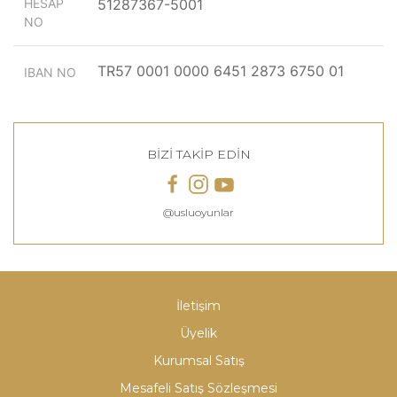
HESAP
51287367-5001
NO
TR57 0001 0000 6451 2873 6750 01
IBAN NO
BİZİ TAKİP EDİN
@usluoyunlar
İletişim
Üyelik
Kurumsal Satış
Mesafeli Satış Sözleşmesi