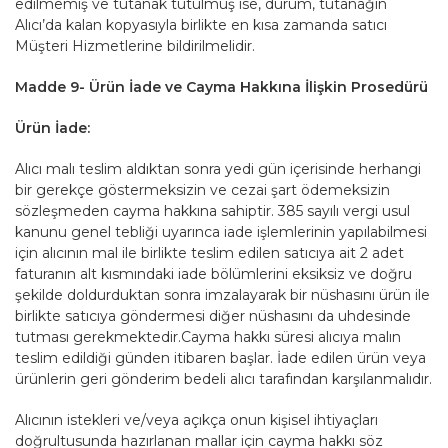
edilmemiş ve tutanak tutulmuş ise, durum, tutanağın
Alıcı’da kalan kopyasıyla birlikte en kısa zamanda satıcı
Müşteri Hizmetlerine bildirilmelidir.
Madde 9- Ürün İade ve Cayma Hakkına İlişkin Prosedürü
Ürün İade:
Alıcı malı teslim aldıktan sonra yedi gün içerisinde herhangi
bir gerekçe göstermeksizin ve cezai şart ödemeksizin
sözleşmeden cayma hakkına sahiptir. 385 sayılı vergi usul
kanunu genel tebliği uyarınca iade işlemlerinin yapılabilmesi
için alıcının mal ile birlikte teslim edilen satıcıya ait 2 adet
faturanın alt kısmındaki iade bölümlerini eksiksiz ve doğru
şekilde doldurduktan sonra imzalayarak bir nüshasını ürün ile
birlikte satıcıya göndermesi diğer nüshasını da uhdesinde
tutması gerekmektedir.Cayma hakkı süresi alıcıya malın
teslim edildiği günden itibaren başlar. İade edilen ürün veya
ürünlerin geri gönderim bedeli alıcı tarafından karşılanmalıdır.
Alıcının istekleri ve/veya açıkça onun kişisel ihtiyaçları
doğrultusunda hazırlanan mallar için cayma hakkı söz