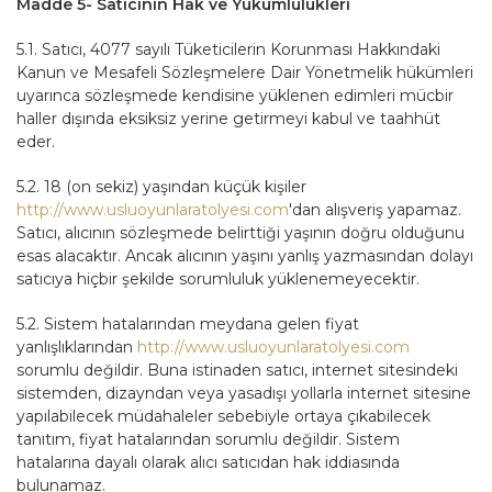
Madde 5- Satıcının Hak ve Yükümlülükleri
5.1. Satıcı, 4077 sayılı Tüketicilerin Korunması Hakkındaki
Kanun ve Mesafeli Sözleşmelere Dair Yönetmelik hükümleri
uyarınca sözleşmede kendisine yüklenen edimleri mücbir
haller dışında eksiksiz yerine getirmeyi kabul ve taahhüt
eder.
5.2. 18 (on sekiz) yaşından küçük kişiler
http://www.usluoyunlaratolyesi.com
'dan alışveriş yapamaz.
Satıcı, alıcının sözleşmede belirttiği yaşının doğru olduğunu
esas alacaktır. Ancak alıcının yaşını yanlış yazmasından dolayı
satıcıya hiçbir şekilde sorumluluk yüklenemeyecektir.
5.2. Sistem hatalarından meydana gelen fiyat
yanlışlıklarından
http://www.usluoyunlaratolyesi.com
sorumlu değildir. Buna istinaden satıcı, internet sitesindeki
sistemden, dizayndan veya yasadışı yollarla internet sitesine
yapılabilecek müdahaleler sebebiyle ortaya çıkabilecek
tanıtım, fiyat hatalarından sorumlu değildir. Sistem
hatalarına dayalı olarak alıcı satıcıdan hak iddiasında
bulunamaz.