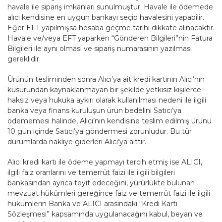
havale ile sipariş imkanları sunulmuştur. Havale ile ödemede
alıcı kendisine en uygun bankayı seçip havalesini yapabilir.
Eğer EFT yapılmışsa hesaba geçme tarihi dikkate alınacaktır.
Havale ve/veya EFT yaparken “Gönderen Bilgileri”nin Fatura
Bilgileri ile aynı olması ve sipariş numarasının yazılması
gereklidir.
Ürünün tesliminden sonra Alıcı’ya ait kredi kartının Alıcı’nın
kusurundan kaynaklanmayan bir şekilde yetkisiz kişilerce
haksız veya hukuka aykırı olarak kullanılması nedeni ile ilgili
banka veya finans kuruluşun ürün bedelini Satıcı’ya
ödememesi halinde, Alıcı’nın kendisine teslim edilmiş ürünü
10 gün içinde Satıcı’ya göndermesi zorunludur. Bu tür
durumlarda nakliye giderleri Alıcı’ya aittir.
Alıcı kredi kartı ile ödeme yapmayı tercih etmiş ise ALICI,
ilgili faiz oranlarını ve temerrüt faizi ile ilgili bilgileri
bankasından ayrıca teyit edeceğini, yürürlükte bulunan
mevzuat hükümleri gereğince faiz ve temerrüt faizi ile ilgili
hükümlerin Banka ve ALICI arasındaki “Kredi Kartı
Sözleşmesi” kapsamında uygulanacağını kabul, beyan ve