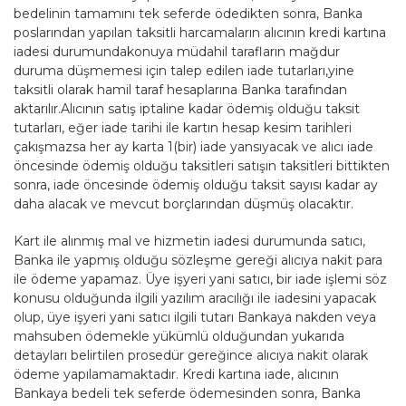
bedelinin tamamını tek seferde ödedikten sonra, Banka
poslarından yapılan taksitli harcamaların alıcının kredi kartına
iadesi durumundakonuya müdahil tarafların mağdur
duruma düşmemesi için talep edilen iade tutarları,yine
taksitli olarak hamil taraf hesaplarına Banka tarafından
aktarılır.Alıcının satış iptaline kadar ödemiş olduğu taksit
tutarları, eğer iade tarihi ile kartın hesap kesim tarihleri
çakışmazsa her ay karta 1(bir) iade yansıyacak ve alıcı iade
öncesinde ödemiş olduğu taksitleri satışın taksitleri bittikten
sonra, iade öncesinde ödemiş olduğu taksit sayısı kadar ay
daha alacak ve mevcut borçlarından düşmüş olacaktır.
Kart ile alınmış mal ve hizmetin iadesi durumunda satıcı,
Banka ile yapmış olduğu sözleşme gereği alıcıya nakit para
ile ödeme yapamaz. Üye işyeri yani satıcı, bir iade işlemi söz
konusu olduğunda ilgili yazılım aracılığı ile iadesini yapacak
olup, üye işyeri yani satıcı ilgili tutarı Bankaya nakden veya
mahsuben ödemekle yükümlü olduğundan yukarıda
detayları belirtilen prosedür gereğince alıcıya nakit olarak
ödeme yapılamamaktadır. Kredi kartına iade, alıcının
Bankaya bedeli tek seferde ödemesinden sonra, Banka