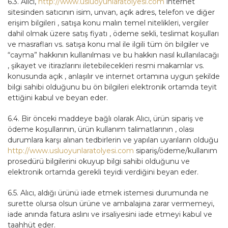
6.3. Alıcı,
http://www.usluoyunlaratolyesi.com
internet
sitesinden satıcının isim, unvan, açık adres, telefon ve diğer
erişim bilgileri , satışa konu malın temel nitelikleri, vergiler
dahil olmak üzere satış fiyatı , ödeme sekli, teslimat koşulları
ve masrafları vs. satışa konu mal ile ilgili tüm ön bilgiler ve
“cayma” hakkının kullanılması ve bu hakkın nasıl kullanılacağı
, şikayet ve itirazlarını iletebilecekleri resmi makamlar vs.
konusunda açık , anlaşılır ve internet ortamına uygun şekilde
bilgi sahibi olduğunu bu ön bilgileri elektronik ortamda teyit
ettiğini kabul ve beyan eder.
6.4. Bir önceki maddeye bağlı olarak Alıcı, ürün sipariş ve
ödeme koşullarının, ürün kullanım talimatlarının , olası
durumlara karşı alınan tedbirlerin ve yapılan uyarıların olduğu
http://www.usluoyunlaratolyesi.com
sipariş/ödeme/kullanım
prosedürü bilgilerini okuyup bilgi sahibi olduğunu ve
elektronik ortamda gerekli teyidi verdiğini beyan eder.
6.5. Alıcı, aldığı ürünü iade etmek istemesi durumunda ne
surette olursa olsun ürüne ve ambalajına zarar vermemeyi,
iade anında fatura aslını ve irsaliyesini iade etmeyi kabul ve
taahhüt eder.