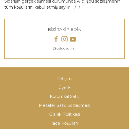
Siparişin gerçekleşmesi durumunda Alıcı işbu sözleşmenin
tüm koşullarını kabul etmiş sayılır. …/…/…
BİZİ TAKİP EDİN
@usluoyunlar
İletişim
Üyelik
Kurumsal Satış
Mesafeli Satış Sözleşmesi
Gizlilik Politikası
İade Koşulları