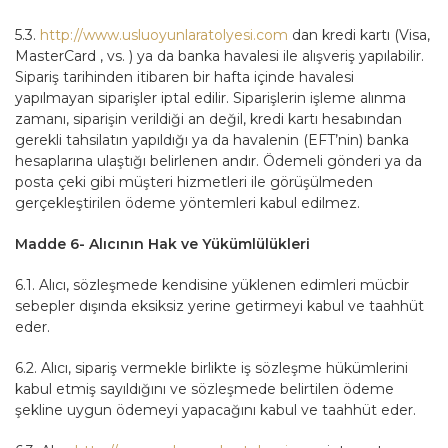
5.3.
http://www.usluoyunlaratolyesi.com
dan kredi kartı (Visa,
MasterCard , vs. ) ya da banka havalesi ile alışveriş yapılabilir.
Sipariş tarihinden itibaren bir hafta içinde havalesi
yapılmayan siparişler iptal edilir. Siparişlerin işleme alınma
zamanı, siparişin verildiği an değil, kredi kartı hesabından
gerekli tahsilatın yapıldığı ya da havalenin (EFT’nin) banka
hesaplarına ulaştığı belirlenen andır. Ödemeli gönderi ya da
posta çeki gibi müşteri hizmetleri ile görüşülmeden
gerçekleştirilen ödeme yöntemleri kabul edilmez.
Madde 6- Alıcının Hak ve Yükümlülükleri
6.1. Alıcı, sözleşmede kendisine yüklenen edimleri mücbir
sebepler dışında eksiksiz yerine getirmeyi kabul ve taahhüt
eder.
6.2. Alıcı, sipariş vermekle birlikte iş sözleşme hükümlerini
kabul etmiş sayıldığını ve sözleşmede belirtilen ödeme
şekline uygun ödemeyi yapacağını kabul ve taahhüt eder.