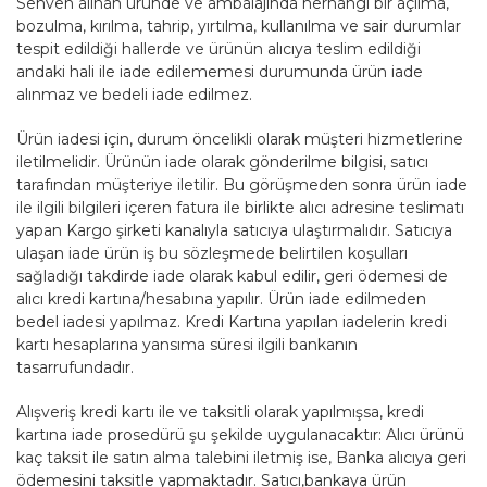
Sehven alınan üründe ve ambalajında herhangi bir açılma,
bozulma, kırılma, tahrip, yırtılma, kullanılma ve sair durumlar
tespit edildiği hallerde ve ürünün alıcıya teslim edildiği
andaki hali ile iade edilememesi durumunda ürün iade
alınmaz ve bedeli iade edilmez.
Ürün iadesi için, durum öncelikli olarak müşteri hizmetlerine
iletilmelidir. Ürünün iade olarak gönderilme bilgisi, satıcı
tarafından müşteriye iletilir. Bu görüşmeden sonra ürün iade
ile ilgili bilgileri içeren fatura ile birlikte alıcı adresine teslimatı
yapan Kargo şirketi kanalıyla satıcıya ulaştırmalıdır. Satıcıya
ulaşan iade ürün iş bu sözleşmede belirtilen koşulları
sağladığı takdirde iade olarak kabul edilir, geri ödemesi de
alıcı kredi kartına/hesabına yapılır. Ürün iade edilmeden
bedel iadesi yapılmaz. Kredi Kartına yapılan iadelerin kredi
kartı hesaplarına yansıma süresi ilgili bankanın
tasarrufundadır.
Alışveriş kredi kartı ile ve taksitli olarak yapılmışsa, kredi
kartına iade prosedürü şu şekilde uygulanacaktır: Alıcı ürünü
kaç taksit ile satın alma talebini iletmiş ise, Banka alıcıya geri
ödemesini taksitle yapmaktadır. Satıcı,bankaya ürün