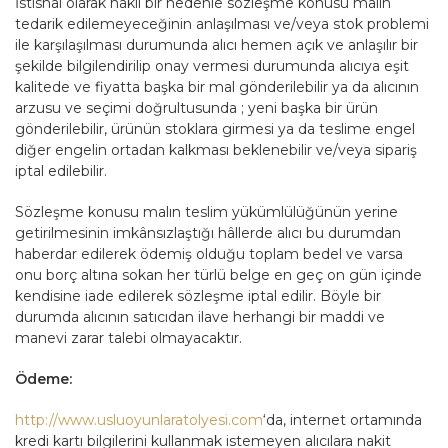
İstisnai olarak haklı bir nedenle sözleşme konusu malın
tedarik edilemeyeceğinin anlaşılması ve/veya stok problemi
ile karşılaşılması durumunda alıcı hemen açık ve anlaşılır bir
şekilde bilgilendirilip onay vermesi durumunda alıcıya eşit
kalitede ve fiyatta başka bir mal gönderilebilir ya da alıcının
arzusu ve seçimi doğrultusunda ; yeni başka bir ürün
gönderilebilir, ürünün stoklara girmesi ya da teslime engel
diğer engelin ortadan kalkması beklenebilir ve/veya sipariş
iptal edilebilir.
Sözleşme konusu malın teslim yükümlülüğünün yerine
getirilmesinin imkânsızlaştığı hâllerde alıcı bu durumdan
haberdar edilerek ödemiş olduğu toplam bedel ve varsa
onu borç altına sokan her türlü belge en geç on gün içinde
kendisine iade edilerek sözleşme iptal edilir. Böyle bir
durumda alıcının satıcıdan ilave herhangi bir maddi ve
manevi zarar talebi olmayacaktır.
Ödeme:
http://www.usluoyunlaratolyesi.com
‘da, internet ortamında
kredi kartı bilgilerini kullanmak istemeyen alıcılara nakit