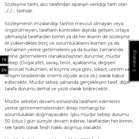
Sözleşme tarihi, alıcı tarafından siparişin verildiği tarih olan
../../…. tarihidir.
Sözleşmenin imzalandığı tarihte mevcut olmayan veya
öngörülmeyen, tarafların kontrolleri dışında gelişen, ortaya
çıkmasıyla taraflardan birinin ya da her ikisinin de sözleşme
ile yüklendikleri borç ve sorumluluklarını kısmen ya da
tamamen yerine getirmelerini ya da bunları zamanında
E-Katalog
yerine getirmelerini olanaksızlaştıran durumlar, mücbir
TR
sebep (Doğal afet, savaş, terör, ayaklanma, değişen
mevzuat hükümleri, el koyma veya grev, lokavt, üretim ve
EN
iletişim tesislerinde önemli ölçüde arıza vb.) olarak kabul
edilecektir. Mücbir sebep şahsında gerçekleşen taraf, diğer
tarafa durumu derhal ve yazılı olarak bildirecektir.
Mücbir sebebin devamı esnasında tarafların edimlerini
yerine getirememelerinden dolayı herhangi bir
sorumlulukları doğmayacaktır. İşbu mücbir sebep durumu
30 (otuz ) gün süreyle devam ederse, taraflardan her birinin,
tek taraflı olarak fesih hakkı doğmuş olacaktır.