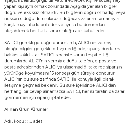
aşağıda belirtildiği gibidir.Fatura edilecek kişi ile sözleşmeyi
yapan kişi aynı olmak zorundadır.Aşağıda yer alan bilgiler
doğru ve eksiksiz olmalıdır. Bu bilgilerin doğru olmadığı veya
noksan olduğu durumlardan doğacak zararları tamamıyla
karşılamayı alıcı kabul eder ve ayrıca bu durumdan
oluşabilecek her türlü sorumluluğu alıcı kabul eder.
SATICI gerekli gördüğü durumlarda, ALICI’nın vermiş
olduğu bilgiler gerçekle örtüşmediğinde, siparişi durdurma
hakkını saklı tutar. SATICI siparişte sorun tespit ettiği
durumlarda ALICI’nın vermiş olduğu telefon, e-posta ve
posta adreslerinden ALICI’ya ulaşamadığı takdirde siparişin
yürürlüğe koyulmasını 15 (onbeş) gün süreyle dondurur.
ALICI’nın bu süre zarfında SATICI ile konuyla ilgili olarak
iletişime geçmesi beklenir. Bu süre içerisinde ALICI’dan
herhangi bir cevap alınamazsa SATICI, her iki tarafın da zarar
görmemesi için siparişi iptal eder.
Alınan Ürün /Ürünler
Adı , kodu : ; … adet