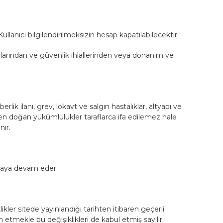
llanıcı bilgilendirilmeksizin hesap kapatılabilecektir.
ıplarından ve güvenlik ihlallerinden veya donanım ve
rlik ilanı, grev, lokavt ve salgın hastalıklar, altyapı ve
meden doğan yükümlülükler taraflarca ifa edilemez hale
nır.
umaya devam eder.
ler sitede yayınlandığı tarihten itibaren geçerli
etmekle bu değişiklikleri de kabul etmiş sayılır.