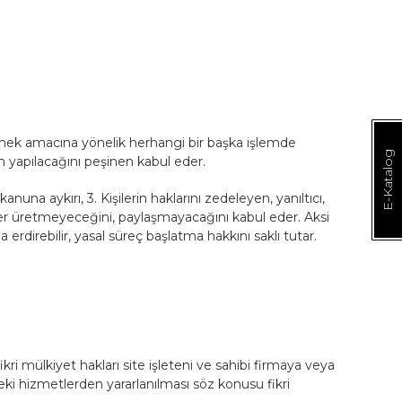
tmek amacına yönelik herhangi bir başka işlemde
E-Katalog
m yapılacağını peşinen kabul eder.
nuna aykırı, 3. Kişilerin haklarını zedeleyen, yanıltıcı,
erikler üretmeyeceğini, paylaşmayacağını kabul eder. Aksi
erdirebilir, yasal süreç başlatma hakkını saklı tutar.
ikri mülkiyet hakları site işleteni ve sahibi firmaya veya
’deki hizmetlerden yararlanılması söz konusu fikri