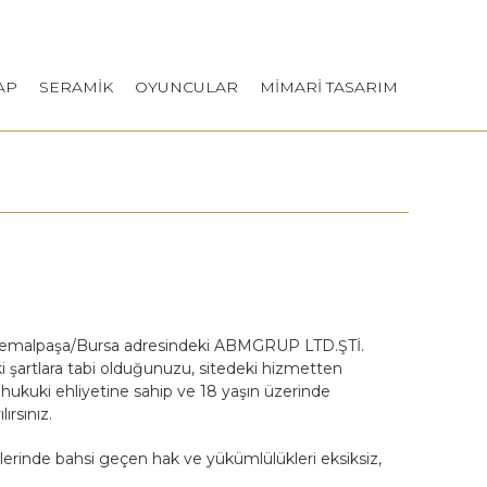
AP
SERAMİK
OYUNCULAR
MİMARİ TASARIM
afakemalpaşa/Bursa adresindeki ABMGRUP LTD.ŞTİ.
daki şartlara tabi olduğunuzu, sitedeki hizmetten
ukuki ehliyetine sahip ve 18 yaşın üzerinde
rsınız.
klerinde bahsi geçen hak ve yükümlülükleri eksiksiz,