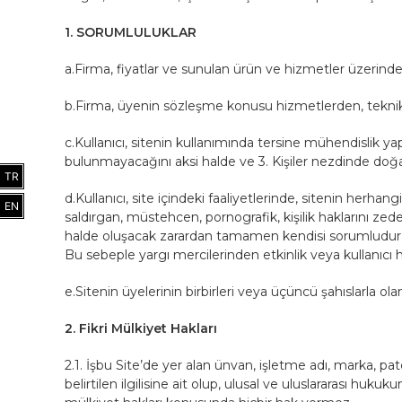
1. SORUMLULUKLAR
a.Firma, fiyatlar ve sunulan ürün ve hizmetler üzerinde
b.Firma, üyenin sözleşme konusu hizmetlerden, teknik a
c.Kullanıcı, sitenin kullanımında tersine mühendisli
bulunmayacağını aksi halde ve 3. Kişiler nezdinde doğa
TR
d.Kullanıcı, site içindeki faaliyetlerinde, sitenin herhan
EN
saldırgan, müstehcen, pornografik, kişilik haklarını zede
halde oluşacak zarardan tamamen kendisi sorumludur ve bu
Bu sebeple yargı mercilerinden etkinlik veya kullanıcı hesa
e.Sitenin üyelerinin birbirleri veya üçüncü şahıslarla ola
2. Fikri Mülkiyet Hakları
2.1. İşbu Site’de yer alan ünvan, işletme adı, marka, pate
belirtilen ilgilisine ait olup, ulusal ve uluslararası huk