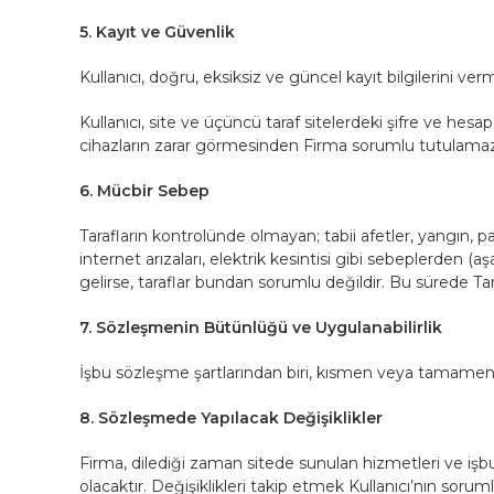
5. Kayıt ve Güvenlik
Kullanıcı, doğru, eksiksiz ve güncel kayıt bilgilerini ve
Kullanıcı, site ve üçüncü taraf sitelerdeki şifre ve he
cihazların zarar görmesinden Firma sorumlu tutulamaz
6. Mücbir Sebep
Tarafların kontrolünde olmayan; tabii afetler, yangın, patl
internet arızaları, elektrik kesintisi gibi sebeplerden 
gelirse, taraflar bundan sorumlu değildir. Bu sürede Ta
7. Sözleşmenin Bütünlüğü ve Uygulanabilirlik
İşbu sözleşme şartlarından biri, kısmen veya tamamen 
8. Sözleşmede Yapılacak Değişiklikler
Firma, dilediği zaman sitede sunulan hizmetleri ve işbu
olacaktır. Değişiklikleri takip etmek Kullanıcı’nın sor