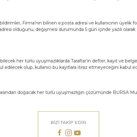
ildirimler, Firma’nın bilinen e.posta adresi ve kullanıcının üyelik fo
at adresi olduğunu, değişmesi durumunda 5 gün içinde yazılı olarak 
abilecek her türlü uyuşmazlıklarda Taraflar’ın defter, kayıt ve belgeler
edilecek olup, kullanıcı bu kayıtlara itiraz etmeyeceğini kabul ed
sından doğacak her türlü uyuşmazlığın çözümünde BURSA Musta
BİZİ TAKİP EDİN