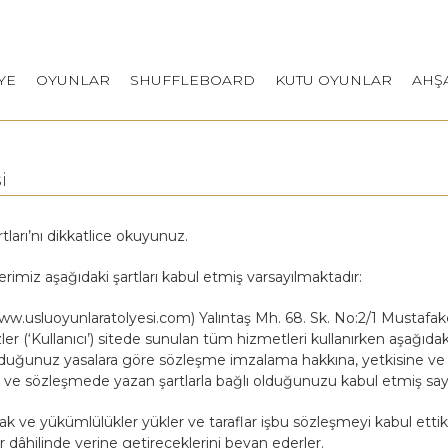
YE
OYUNLAR
SHUFFLEBOARD
KUTU OYUNLAR
AHŞ
i
ları’nı dikkatlice okuyunuz.
lerimiz aşağıdaki şartları kabul etmiş varsayılmaktadır:
(www.usluoyunlaratolyesi.com) Yalıntaş Mh. 68. Sk. No:2/1 Must
Sizler (‘Kullanıcı’) sitede sunulan tüm hizmetleri kullanırken aşağı
uğunuz yasalara göre sözleşme imzalama hakkına, yetkisine ve h
e sözleşmede yazan şartlarla bağlı olduğunuzu kabul etmiş sayılı
 hak ve yükümlülükler yükler ve taraflar işbu sözleşmeyi kabul etti
 dâhilinde yerine getireceklerini beyan ederler.