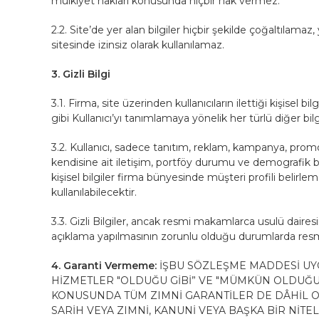
mülkiyet hakları konusunda hiçbir hak vermez.
2.2. Site’de yer alan bilgiler hiçbir şekilde çoğaltıla
sitesinde izinsiz olarak kullanılamaz.
3. Gizli Bilgi
3.1. Firma, site üzerinden kullanıcıların ilettiği kişisel b
gibi Kullanıcı’yı tanımlamaya yönelik her türlü diğer bilgi
3.2. Kullanıcı, sadece tanıtım, reklam, kampanya, promos
kendisine ait iletişim, portföy durumu ve demografik bil
kişisel bilgiler firma bünyesinde müşteri profili beli
kullanılabilecektir.
3.3. Gizli Bilgiler, ancak resmi makamlarca usulü dair
açıklama yapılmasının zorunlu olduğu durumlarda resm
4. Garanti Vermeme:
İŞBU SÖZLEŞME MADDESİ UYG
HİZMETLER "OLDUĞU GİBİ” VE "MÜMKÜN OLDUĞU
KONUSUNDA TÜM ZIMNİ GARANTİLER DE DÂHİL OL
SARİH VEYA ZIMNİ, KANUNİ VEYA BAŞKA BİR NİT