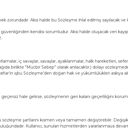
rmek zorundadır. Aksi halde bu Sözleşme ihlal edilmiş sayılacak ve Ku
sap güvenliğinden kendisi sorumludur. Aksi halde oluşacak veri kay
.
amalar, iç savaşlar, savaşlar, ayaklanmalar, halk hareketleri, seferbe
(aşağıda birlikte "Mücbir Sebep” olarak anılacaktır.) dolayı sözleş
raflar’ın işbu Sözleşme’den doğan hak ve yükümlülükleri askıya alı
geçersiz hale gelirse, sözleşmenin geri kalanı geçerliliğini kor
 sözleşme şartlarını kısmen veya tamamen değiştirebilir. Değişiklik
umluluğundadır. Kullanıcı, sunulan hizmetlerden yararlanmaya devam 