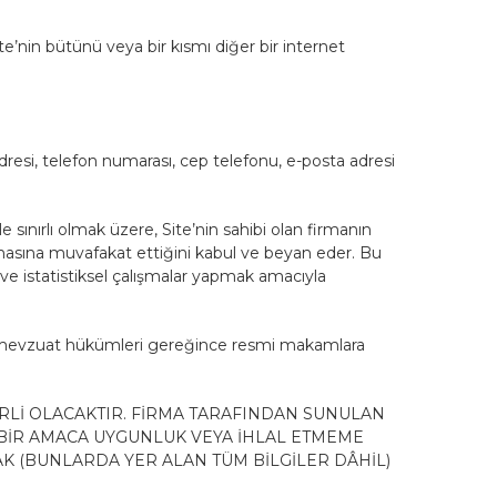
te’nin bütünü veya bir kısmı diğer bir internet
dı, adresi, telefon numarası, cep telefonu, e-posta adresi
 sınırlı olmak üzere, Site’nin sahibi olan firmanın
laşmasına muvafakat ettiğini kabul ve beyan eder. Bu
ve istatistiksel çalışmalar yapmak amacıyla
dici mevzuat hükümleri gereğince resmi makamlara
RLİ OLACAKTIR. FİRMA TARAFINDAN SUNULAN
 BİR AMACA UYGUNLUK VEYA İHLAL ETMEME
K (BUNLARDA YER ALAN TÜM BİLGİLER DÂHİL)