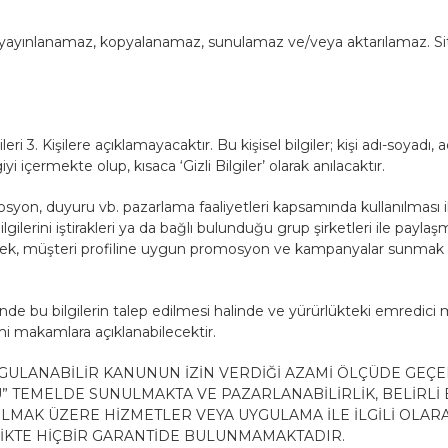
maz, yayınlanamaz, kopyalanamaz, sunulamaz ve/veya aktarılamaz. Si
ilgileri 3. Kişilere açıklamayacaktır. Bu kişisel bilgiler; kişi adı-soya
yi içermekte olup, kısaca ‘Gizli Bilgiler’ olarak anılacaktır.
yon, duyuru vb. pazarlama faaliyetleri kapsamında kullanılması ile
gilerini iştirakleri ya da bağlı bulunduğu grup şirketleri ile pay
rlemek, müşteri profiline uygun promosyon ve kampanyalar sunmak 
esinde bu bilgilerin talep edilmesi halinde ve yürürlükteki emre
i makamlara açıklanabilecektir.
ULANABİLİR KANUNUN İZİN VERDİĞİ AZAMİ ÖLÇÜDE GEÇE
” TEMELDE SUNULMAKTA VE PAZARLANABİLİRLİK, BELİRLİ
MAK ÜZERE HİZMETLER VEYA UYGULAMA İLE İLGİLİ OLARA
ELİKTE HİÇBİR GARANTİDE BULUNMAMAKTADIR.