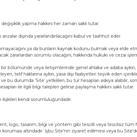
 değişiklik yapma hakkını her zaman saklı tutar.
rızalar dışında yararlandırılacağını kabul ve taahhüt eder.
k yapmayacağını ya da bunların kaynak kodunu bulmak veya elde e
cak zararlardan sorumlu olacağını, hakkında hukuki ve cezai işle
gi bir bölümünde veya iletişimlerinde genel ahlaka ve adaba aykırı, ka
leyen, telif haklarına aykırı, yasa dışı faaliyetleri teşvik eden iç
 durumda ‘Site’ yetkilileri, bu tür hesapları askıya alabilir, sona 
pları ile ilgili bilgi talepleri gelirse paylaşma hakkını saklı tutar.
n ilişkileri kendi sorumluluğundadır.
nt, logo, tasarım, bilgi ve yöntem gibi tescilli veya tescilsiz tüm f
ukun koruması altındadır. İşbu Site’nin ziyaret edilmesi veya bu Site