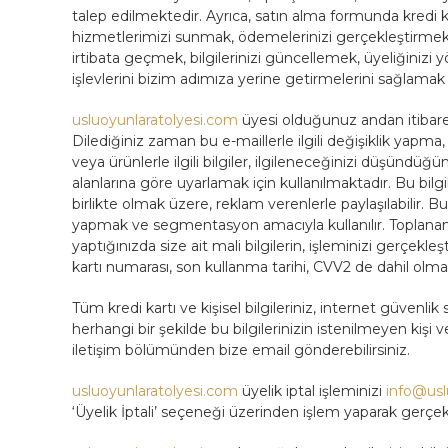
talep edilmektedir. Ayrıca, satın alma formunda kredi kar
hizmetlerimizi sunmak, ödemelerinizi gerçekleştirmek, si
irtibata geçmek, bilgilerinizi güncellemek, üyeliğinizi 
işlevlerini bizim adımıza yerine getirmelerini sağlamak
usluoyunlaratolyesi.com
üyesi olduğunuz andan itibaren,
Dilediğiniz zaman bu e-maillerle ilgili değişiklik yap
veya ürünlerle ilgili bilgiler, ilgileneceğinizi düşündüğümü
alanlarına göre uyarlamak için kullanılmaktadır. Bu bilgi
birlikte olmak üzere, reklam verenlerle paylaşılabilir. Bu 
yapmak ve segmentasyon amacıyla kullanılır. Toplanan ma
yaptığınızda size ait mali bilgilerin, işleminizi gerçekleş
kartı numarası, son kullanma tarihi, CVV2 de dahil olmak 
Tüm kredi kartı ve kişisel bilgileriniz, internet güvenli
herhangi bir şekilde bu bilgilerinizin istenilmeyen kişi v
iletişim bölümünden bize email gönderebilirsiniz.
usluoyunlaratolyesi.com
üyelik iptal işleminizi
info@usl
‘Üyelik İptali’ seçeneği üzerinden işlem yaparak gerçekle