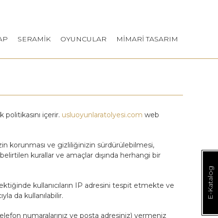
AP
SERAMİK
OYUNCULAR
MİMARİ TASARIM
itikasını içerir.
usluoyunlaratolyesi.com
web
izin korunması ve gizliliğinizin sürdürülebilmesi,
elirtilen kurallar ve amaçlar dışında herhangi bir
E-Katalog
rektiğinde kullanıcıların IP adresini tespit etmekte ve
a da kullanılabilir.
iz, telefon numaralarınız ve posta adresiniz) vermeniz