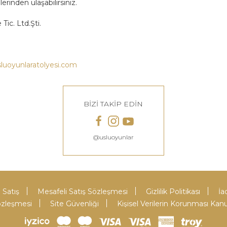
lerinden ulaşabilirsiniz.
c. Ltd.Şti.
luoyunlaratolyesi.com
BİZİ TAKİP EDİN
@usluoyunlar
 Satış
Mesafeli Satış Sözleşmesi
Gizlilik Politikası
İa
Sözleşmesi
Site Güvenliği
Kişisel Verilerin Korunması Kan