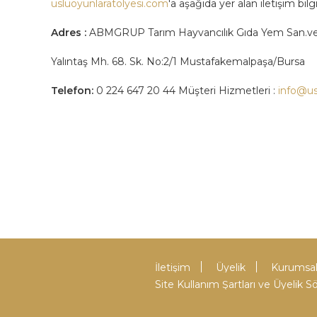
usluoyunlaratolyesi.com
'a aşağıda yer alan iletişim bilgi
Adres :
ABMGRUP Tarım Hayvancılık Gıda Yem San.ve Ti
Yalıntaş Mh. 68. Sk. No:2/1 Mustafakemalpaşa/Bursa
Telefon:
0 224 647 20 44 Müşteri Hizmetleri :
info@us
İletişim
Üyelik
Kurumsal
Site Kullanım Şartları ve Üyelik 