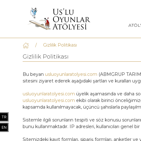
ATÖL
Gizlilik Politikası
Gizlilik Politikası
Bu beyan
usluoyunlaratolyesi.com
(ABMGRUP TARIM HAY
sitesini ziyaret ederek aşağıdaki şartları ve kuralları u
usluoyunlaratolyesi.com
üyelik aşamasında ve daha sonras
usluoyunlaratolyesi.com
ekibi olarak birinci önceliğimi
kapsamda kullanılmayacak, üçüncü şahıslarla paylaşılm
TR
Sistemle ilgili sorunların tespiti ve söz konusu sorunları
bunu kullanmaktadır. IP adresleri, kullanıcıları genel b
EN
Sitemizdeki kayıt formları, sipariş formları, anketler ve 