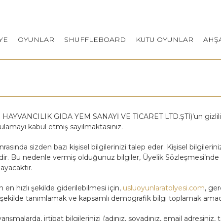
YE
OYUNLAR
SHUFFLEBOARD
KUTU OYUNLAR
AHŞ
VANCILIK GIDA YEM SANAYİ VE TİCARET LTD.ŞTİ)’un gizlilik pol
ygulamayı kabul etmiş sayılmaktasınız.
ında sizden bazı kişisel bilgilerinizi talep eder. Kişisel bilgilerin
zdir. Bu nedenle vermiş olduğunuz bilgiler, Üyelik Sözleşmesi’nde b
ayacaktır.
n en hızlı şekilde giderilebilmesi için,
usluoyunlaratolyesi.com
, ge
ir şekilde tanımlamak ve kapsamlı demografik bilgi toplamak amacıyl
yarışmalarda, irtibat bilgilerinizi (adınız, soyadınız, email adresin