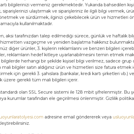
tı bilgilerinizi vermeniz gerekmektedir. Yukarıda bahsedilen kişisel
parişlerinizi ulaştırmak ve siparişleriniz ile ilgili bilgi vermek, 
yönetmek ve sürdürmek, ilginizi çekebilecek ürün ve hizmetleri öne
 amacıyla kullanılmaktadır.
 aksi tarafınızdan talep edilmediği sürece, günlük ve haftalık bil
ma, hizmetten vazgeçme ve yeniden başlatma hakkınız bulunmaktadı
z diğer ürünler, 3. kişilerin reklamlarını ve benzeri bilgileri içerebil
ler, reklamların hedef kitleye uyarlanabilmesini temin etmek maksad
bilgilerde herhangi bir şekilde kişisel bilgi verilmez, sadece grup olar
li bilgiler satın aldığınız ürün ve hizmetleri size fatura etmek i
tirmek için gerekli 3. şahıslara (bankalar, kredi kartı şirketleri vb.) 
üzere gerekli tüm mali bilgileri içerir.
k standardı olan SSL Secure sistemi ile 128 mbit şifrelenmiştir. Bu ş
eya kurumlar tarafından ele geçirilmesi önlenmiştir. Gizlilik politikam
uoyunlaratolyesi.com
adresine email göndererek veya
usluoyunl
ştirebilirsiniz.