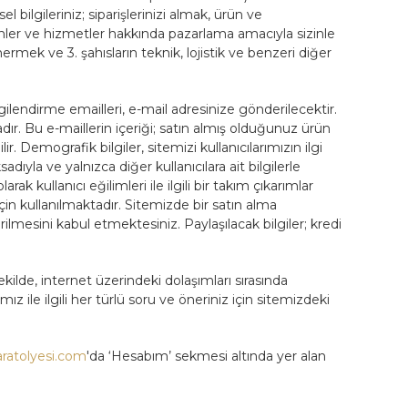
 bilgileriniz; siparişlerinizi almak, ürün ve
ürünler ve hizmetler hakkında pazarlama amacıyla sizinle
rmek ve 3. şahısların teknik, lojistik ve benzeri diğer
gilendirme emailleri, e-mail adresinize gönderilecektir.
r. Bu e-maillerin içeriği; satın almış olduğunuz ürün
ir. Demografik bilgiler, sitemizi kullanıcılarımızın ilgi
ıyla ve yalnızca diğer kullanıcılara ait bilgilerle
ak kullanıcı eğilimleri ile ilgili bir takım çıkarımlar
çin kullanılmaktadır. Sitemizde bir satın alma
verilmesini kabul etmektesiniz. Paylaşılacak bilgiler; kredi
ekilde, internet üzerindeki dolaşımları sırasında
ız ile ilgili her türlü soru ve öneriniz için sitemizdeki
aratolyesi.com
'da ‘Hesabım’ sekmesi altında yer alan