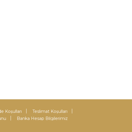
de Koşulları
Teslimat Koşulları
unu
Banka Hesap Bilgilerimiz