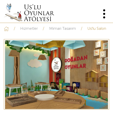
Hizmetler
Mimari Tasarım
Us'lu Salon