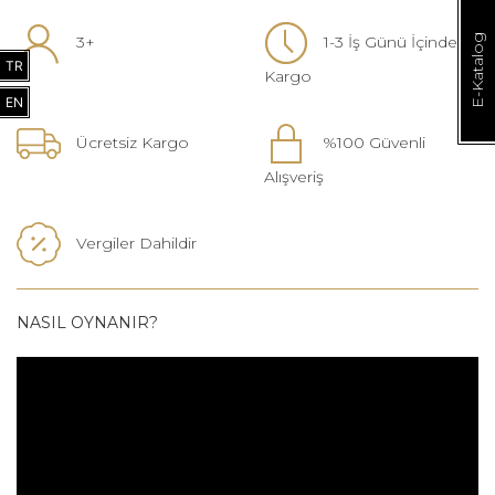
3+
1-3 İş Günü İçinde
E-Katalog
TR
Kargo
EN
Ücretsiz Kargo
%100 Güvenli
Alışveriş
Vergiler Dahildir
NASIL OYNANIR?