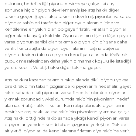
bulunan, hedeflediği piyonu devirmeye çalışır. İki atış
sonunda hiç bir piyon devrilememiş ise atış hakkı diğer
takıma geçer. Şayet rakip takımın devrilmiş piyonları varsa bu
piyonlar sahipleri tarafından diğer oyun alanının içine ve
kendilerine en yakın olan bölgeye fırlatılır. Fırlatılan piyonlar
diğer alanda ayağa kaldırılır. Oyun alanının dışına düşen piyon
varsa piyonun sahibi olan takıma o piyon için bir şans daha
verilir. İkinci atışta da piyon oyun alanının dışına düşerse
piyonu deviren takım o piyonu kendi yarı alanında Kral'a bir
çubuk mesafesinden daha yakın olmamak koşulu ile istediği
yere dikebilir. Ve atış hakkı diğer takıma geçer.
Atış hakkını kazanan takımın rakip alanda dikili piyonu yoksa
direkt rakibinin taban çizgisinde ki piyonlarını hedef alır. Şayet
rakip sahada dikili piyonları varsa öncelikli olarak o piyonları
yıkmak zorundadır. Aksi durumda rakibinin piyonlarını hedef
alamaz. 4 atış hakkını kullanırken rakip alandaki piyonlarını
devirir ve atış hakkı kalırsa rakibinin piyonlarını yıkmaya çalışır.
Atış hakkı bittiğinde rakip sahada yıktığı kendi piyonları varsa
o piyonları yeniden kendi taban çizgisine yerleştirir. Rakibe
ait yıktığı piyonları da kendi alanına fırlatsın diye rakibine verir.