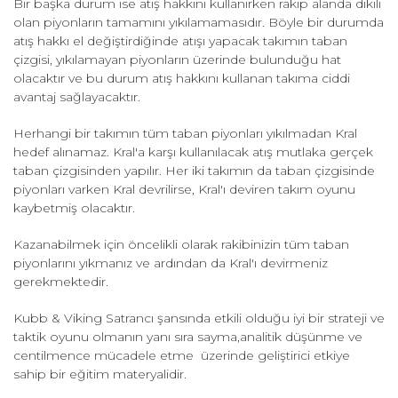
Bir başka durum ise atış hakkını kullanırken rakip alanda dikili
olan piyonların tamamını yıkılamamasıdır. Böyle bir durumda
atış hakkı el değiştirdiğinde atışı yapacak takımın taban
çizgisi, yıkılamayan piyonların üzerinde bulunduğu hat
olacaktır ve bu durum atış hakkını kullanan takıma ciddi
avantaj sağlayacaktır.
Herhangi bir takımın tüm taban piyonları yıkılmadan Kral
hedef alınamaz. Kral'a karşı kullanılacak atış mutlaka gerçek
taban çizgisinden yapılır. Her iki takımın da taban çizgisinde
piyonları varken Kral devrilirse, Kral'ı deviren takım oyunu
kaybetmiş olacaktır.
Kazanabilmek için öncelikli olarak rakibinizin tüm taban
piyonlarını yıkmanız ve ardından da Kral'ı devirmeniz
gerekmektedir.
Kubb & Viking Satrancı şansında etkili olduğu iyi bir strateji ve
taktik oyunu olmanın yanı sıra sayma,analitik düşünme ve
centilmence mücadele etme üzerinde geliştirici etkiye
sahip bir eğitim materyalidir.