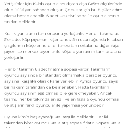
Yetişkinler için Kubb oyun alanı dıştan dışa 8x5m ölçülerinde
olup iki iki yarı sahadan oluşur. Çocuklar için bu ölçüler adım
olarak hesaplanabilir. 6 adet ucu sivri sopa ile oyun alanının
sınırları belirlenir.
Kral iki yarı alanın tam ortasına yerleştirilir. Her bir takıma ait
5'er adet küp piyonun ikişer tanesi 5m uzunluğunda ki taban
çizgilerinin köşelerine birer tanesi tam ortalarına diğer ikişer
piyon ise merkez piyonlar ile köşe piyonlarının tam ortasına
yerleştirilir.
Her bir takımın 6 adet fırlatma sopası vardır. Takımların
oyuncu sayısında bir standart olmamakla beraber oyuncu
sayısına karşılıklı olarak karar verilebilir. Ayrıca oyuncu sayısı
bir hakem tarafından da belirlenebilir. Hatta takımların
oyuncu sayısının eşit olması bile gerekmeyebilir. Ancak
teamül her bir takımda en az 1 ve en fazla 6 oyuncu olması
ve atışların farklı oyuncular ile yapılması yönündedir.
Oyuna kimin başlayacağı Kral atışı ile belirlenir. Her iki
takımdan birer oyuncu Kral'a atış sopası fırlatır. Sopası Kral'a