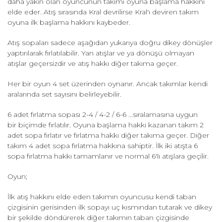
daha yakın olan oyuncunun takımı oyuna başlama hakkını
elde eder. Atış sırasında Kral devrilirse Kral'ı deviren takım
oyuna ilk başlama hakkını kaybeder.
Atış sopaları sadece aşağıdan yukarıya doğru dikey dönüşler
yaptırılarak fırlatılabilir. Yan atışlar ve ya dönüşü olmayan
atışlar geçersizdir ve atış hakkı diğer takıma geçer.
Her bir oyun 4 set üzerinden oynanır. Ancak takımlar kendi
aralarında set sayısını belirleyebilir.
6 adet fırlatma sopası 2-4 / 4-2 / 6-6 ...sıralamasına uygun
bir biçimde fırlatılır. Oyuna başlama hakkı kazanan takım 2
adet sopa fırlatır ve fırlatma hakkı diğer takıma geçer. Diğer
takım 4 adet sopa fırlatma hakkına sahiptir. İlk iki atışta 6
sopa fırlatma hakkı tamamlanır ve normal 6'lı atışlara geçilir.
Oyun;
İlk atış hakkını elde eden takımın oyuncusu kendi taban
çizgisinin gerisinden ilk sopayı uç kısmından tutarak ve dikey
bir şekilde döndürerek diğer takımın taban çizgisinde