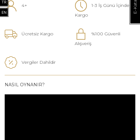
E-Katalog
TR
4+
1-3 İş Günü İçinde
EN
Kargo
Ücretsiz Kargo
%100 Güvenli
Alışveriş
Vergiler Dahildir
NASIL OYNANIR?