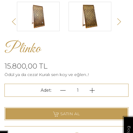
Plinko
15.800,00 TL
Ödül ya da ceza! Kuralı sen koy ve eğlen..!
Adet:
1
SATIN AL