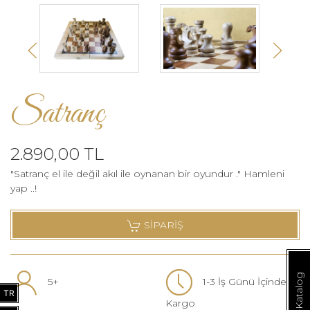
Satranç
2.890,00 TL
"Satranç el ile değil akıl ile oynanan bir oyundur ." Hamleni
yap ..!
SİPARİŞ
E-Katalog
5+
1-3 İş Günü İçinde
TR
Kargo