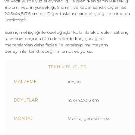
ve Vezir yüzde yüz el oymacılığı ile işlenirken şahın yüksekliği
8,5 cm, vezirin yüksekliği, 9 cmm ve kapalı sandık ölçleri ise
24,5x44,5x7,5 cm dir. Diğer taşlar ise yine el işçiliği ile torna da
üretilmiştir.
Sizin için el işçiliği ile özel ağaçlar kullanılarak üretilen satranç
takımının başında tüm denizlerde karşılşacağınız
maceralardan daha fazlası ile karşılaşıp muhteşem
deneyimler biriktireceğinizi umut ediyoruz.
TEKNİK BİLGİLER
MALZEME
Ahşap
BOYUTLAR
49x44.5x3.5 cm
MONTAJ
Montaj gerektirmez.