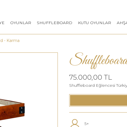
YE
OYUNLAR
SHUFFLEBOARD
KUTU OYUNLAR
AHŞ
rd - Karma
Shuffleboa
75.000,00 TL
Shuffleboard Eğlencesi Türkiye
5+