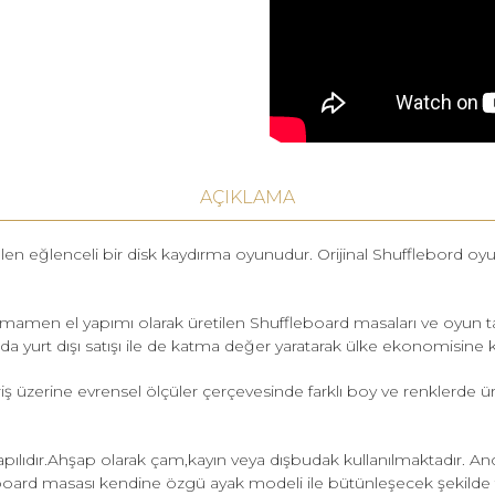
AÇIKLAMA
len eğlenceli bir disk kaydırma oyunudur. Orijinal Shufflebord o
tamamen el yapımı olarak üretilen Shuffleboard masaları ve oyun taht
 yurt dışı satışı ile de katma değer yaratarak ülke ekonomisine ka
riş üzerine evrensel ölçüler çerçevesinde farklı boy ve renklerde 
ıdır.Ahşap olarak çam,kayın veya dışbudak kullanılmaktadır. Anca
eboard masası kendine özgü ayak modeli ile bütünleşecek şekilde ta