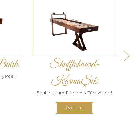
Butik
Shuffleboard-
S
ye'de..!
Sh
KarmaŞık
Shuffleboard Eğlencesi Türkiye'de..!
İNCELE