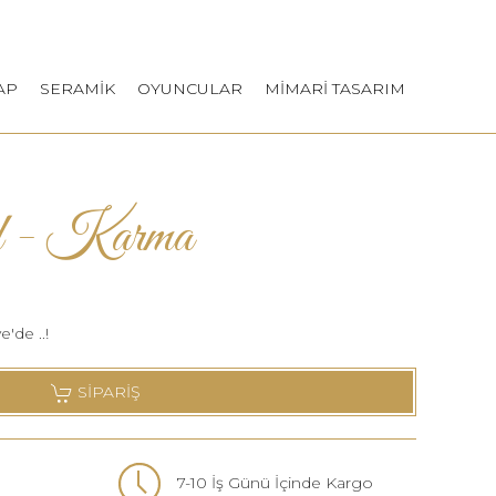
AP
SERAMİK
OYUNCULAR
MİMARİ TASARIM
rd - Karma
'de ..!
SİPARİŞ
7-10 İş Günü İçinde Kargo