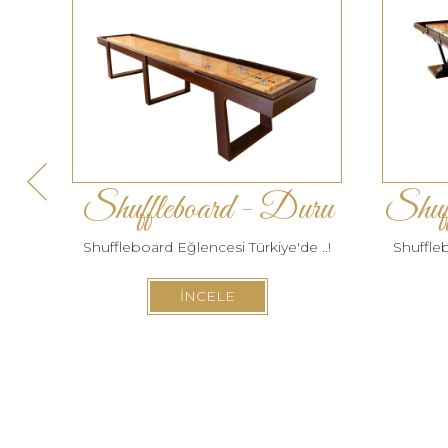
Shuffleboard - Duru
Shuf
Shuffleboard Eğlencesi Türkiye'de ..!
Shuffleb
İNCELE