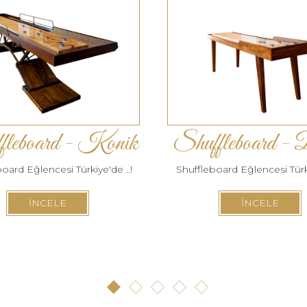
fleboard - Konik
Shuffleboard - 
oard Eğlencesi Türkiye'de ..!
Shuffleboard Eğlencesi Türki
İNCELE
İNCELE