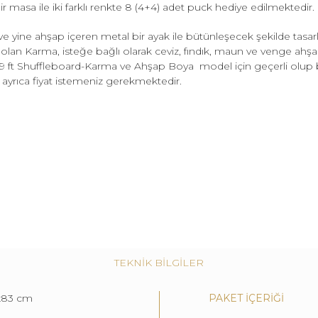
ir masa ile iki farklı renkte 8 (4+4) adet puck hediye edilmektedir.
e yine ahşap içeren metal bir ayak ile bütünleşecek şekilde tasarl
olan Karma, isteğe bağlı olarak ceviz, fındık, maun ve venge ahş
fiyat 9 ft Shuffleboard-Karma ve Ahşap Boya model için geçerli ol
 ayrıca fiyat istemeniz gerekmektedir.
TEKNİK BİLGİLER
x83 cm
PAKET İÇERİĞİ