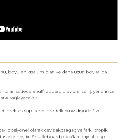
yunu, boyu en kısa 9m olan ve daha uzun boyları da
aları sadece Shufflleboard'u evlerinize, iş yerlerinize,
tkı sağlayacaktır.
üretilmekte olup kendi modellerimiz dışında özel
k opsiyonel olarak ceviz,akçaağaç ve farklı tropik
sarlanmışdır. Shuffleboard puck'ları orijinal olup