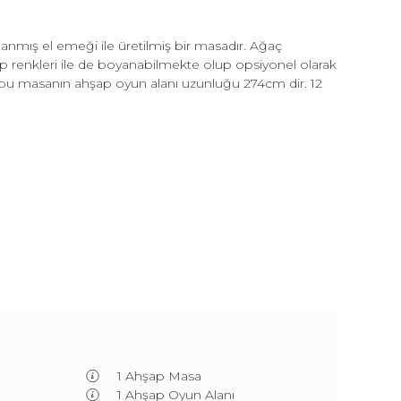
anmış el emeği ile üretilmiş bir masadır. Ağaç
ap renkleri ile de boyanabilmekte olup opsiyonel olarak
up bu masanın ahşap oyun alanı uzunluğu 274cm dir. 12
1 Ahşap Masa
1 Ahşap Oyun Alanı