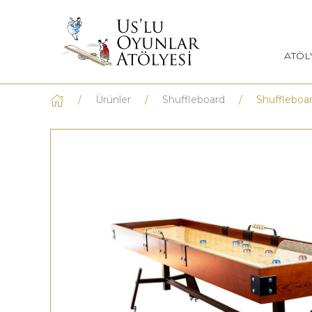
ATÖL
Ürünler
Shuffleboard
Shuffleboa