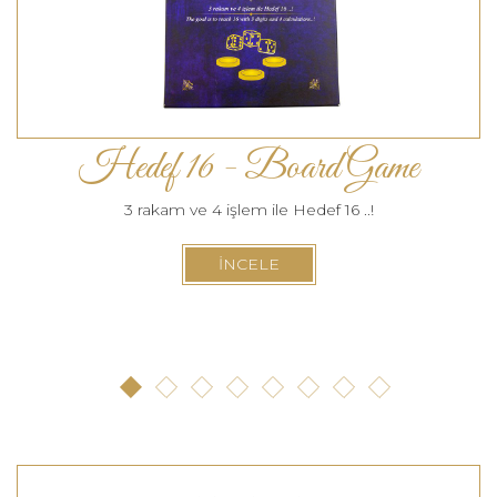
Hedef 16 - Board Game
3 rakam ve 4 işlem ile Hedef 16 ..!
İNCELE