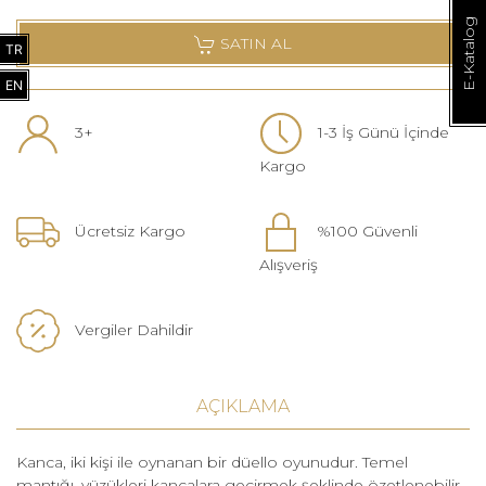
E-Katalog
SATIN AL
TR
EN
3+
1-3 İş Günü İçinde
Kargo
Ücretsiz Kargo
%100 Güvenli
Alışveriş
Vergiler Dahildir
AÇIKLAMA
Kanca, iki kişi ile oynanan bir düello oyunudur. Temel
mantığı, yüzükleri kancalara geçirmek şeklinde özetlenebilir.