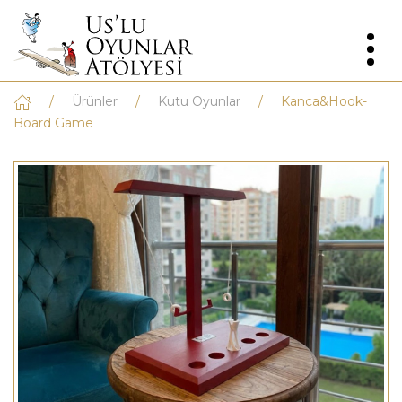
Ürünler
Kutu Oyunlar
Kanca&Hook-
Board Game